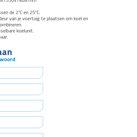
150x1550x1408 mm
sen de 2˚C en 25˚C.
jdeur van je voertuig te plaatsen om koel en
combineren.
elbare koelunit.
aar.
aan
twoord