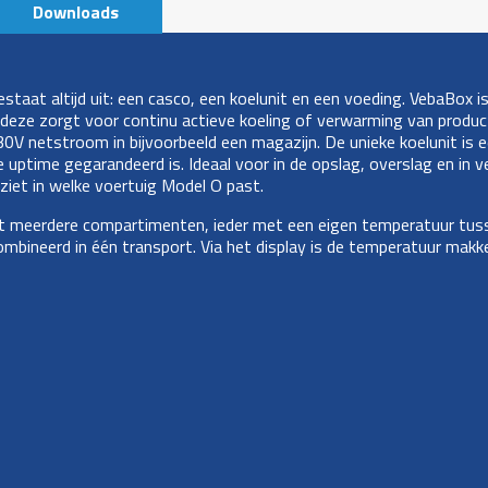
Downloads
aat altijd uit: een casco, een koelunit en een voeding. VebaBox i
 deze zorgt voor continu actieve koeling of verwarming van produc
V netstroom in bijvoorbeeld een magazijn. De unieke koelunit is e
ptime gegarandeerd is. Ideaal voor in de opslag, overslag en in ver
 ziet in welke voertuig Model O past.
ot meerdere compartimenten, ieder met een eigen temperatuur tuss
neerd in één transport. Via het display is de temperatuur makkelijk