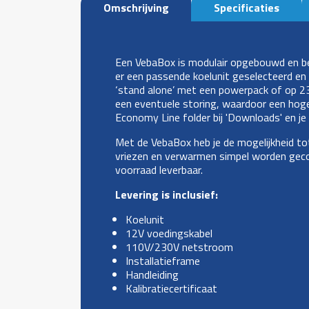
Omschrijving
Specificaties
Een VebaBox is modulair opgebouwd en best
er een passende koelunit geselecteerd en
‘stand alone’ met een powerpack of op 230
een eventuele storing, waardoor een hoge u
Economy Line folder bij 'Downloads' en je
Met de VebaBox heb je de mogelijkheid t
vriezen en verwarmen simpel worden gecombi
voorraad leverbaar.
Levering is inclusief:
Koelunit
12V voedingskabel
110V/230V netstroom
Installatieframe
Handleiding
Kalibratiecertificaat