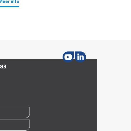
Meer info
183