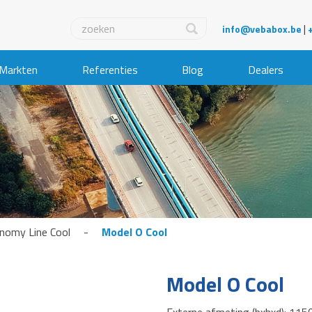
|
info@vebabox.be
Markten
Referenties
Blog
Dealers
nomy Line Cool
-
Model O Cool
Model O Cool