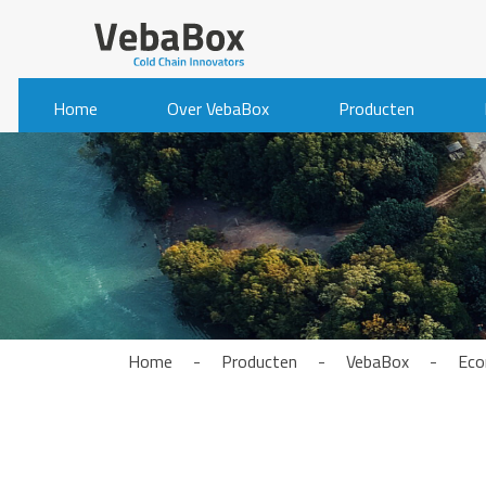
Home
Over VebaBox
Producten
Home
-
Producten
-
VebaBox
-
Eco