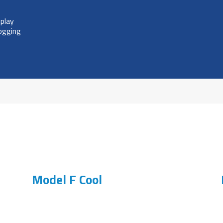
play
logging
Model F Cool