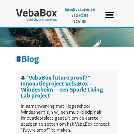
info@vebabox.be
+32 (0) 58
524183
Blog
“VebaBox future proof?”
Innovatieproject VebaBox –
Windesheim – een Spark! Living
Lab project
In samenwerking met Hogeschool
Windesheim zijn wij een multi-disciplinair
innovatieproject gestart om de eerste
stappen te zetten om het VebaBox concept
“future proof” te maken.