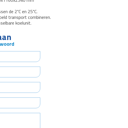
270x1160x2540 mm
sen de 2˚C en 25˚C.
oeld transport combineren.
elbare koelunit.
aan
twoord