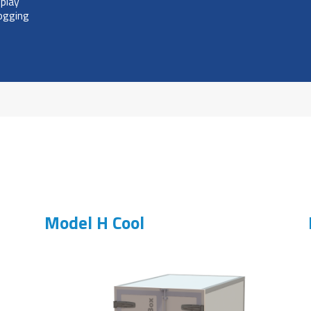
play
logging
Model H Cool