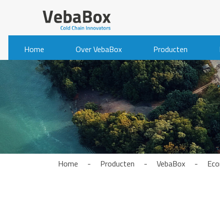
Home
Over VebaBox
Producten
Home
-
Producten
-
VebaBox
-
Eco