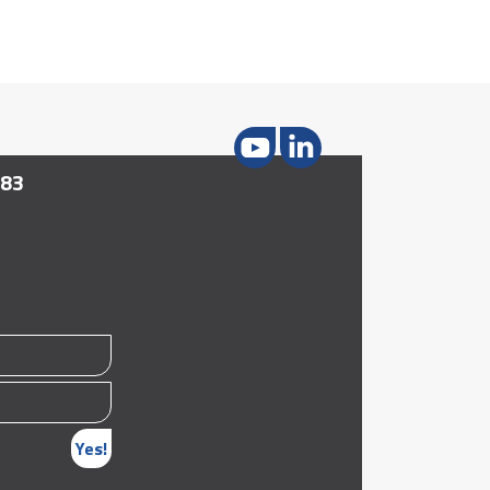
183
Yes!