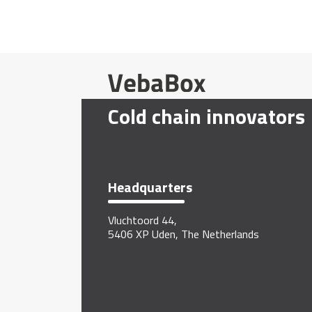
Cold chain innovators
Headquarters
Vluchtoord 44,
5406 XP Uden, The Netherlands